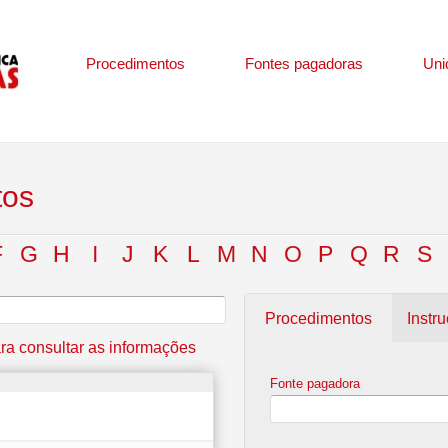
Procedimentos
Fontes pagadoras
Uni
tos
F
G
H
I
J
K
L
M
N
O
P
Q
R
S
Procedimentos
Instr
ra consultar as informações
Fonte pagadora