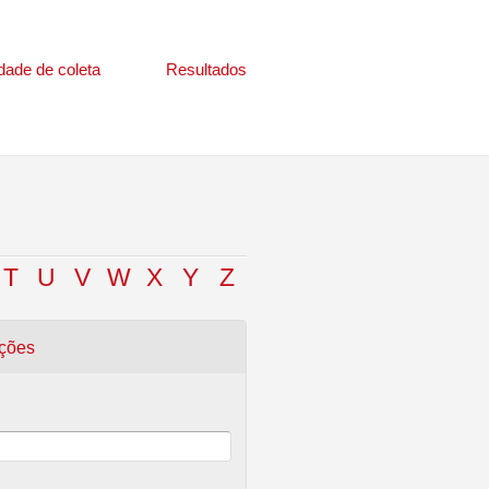
dade de coleta
Resultados
T
U
V
W
X
Y
Z
uções