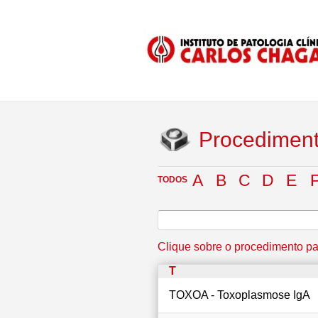
Procedimen
A
B
C
D
E
TODOS
Clique sobre o procedimento pa
T
TOXOA - Toxoplasmose IgA