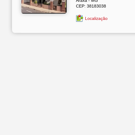
Araxá - MG
CEP: 38183038
Localização